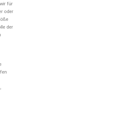
wir für
er oder
stöße
lle der
n
e
rfen
,